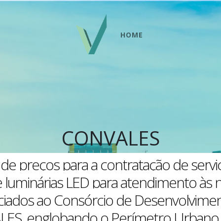
HOME
CONVALES
o de preços para a contratação de servi
 luminárias LED para atendimento às 
iados ao Consórcio de Desenvolvimen
ES, englobando o Perímetro Urbano, 