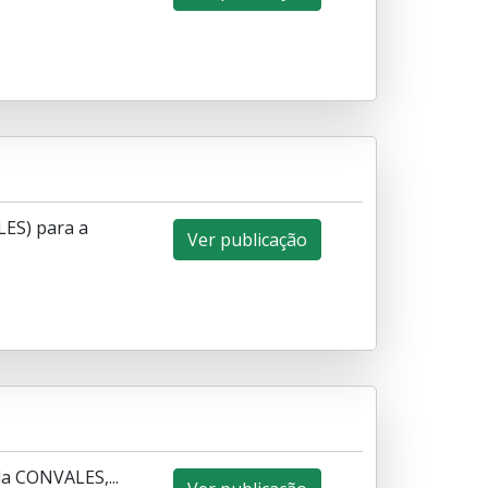
LES) para a
Ver publicação
da CONVALES,...