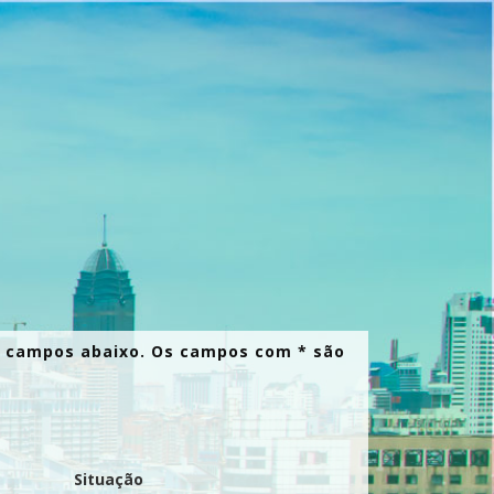
is campos abaixo. Os campos com * são
Situação