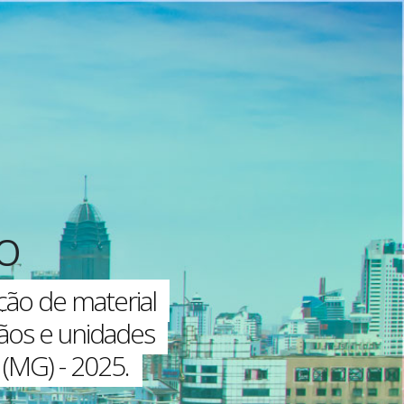
O
ção de material
os e unidades
 (MG) - 2025.