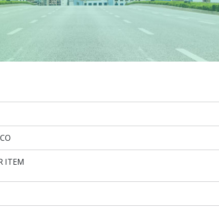
ICO
R ITEM