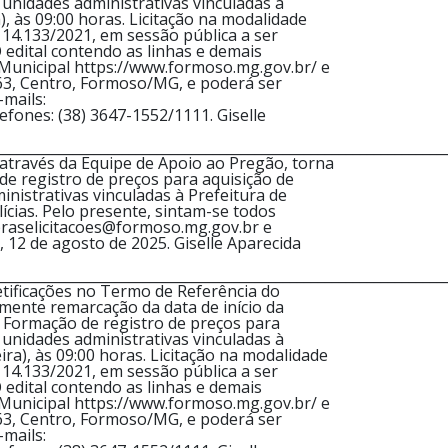
nidades administrativas vinculadas à
 às 09:00 horas. Licitação na modalidade
 14.133/2021, em sessão pública a ser
 O edital contendo as linhas e demais
a Municipal https://www.formoso.mg.gov.br/ e
363, Centro, Formoso/MG, e poderá ser
mails:
ones: (38) 3647-1552/1111. Giselle
________________________________________________________________
ravés da Equipe de Apoio ao Pregão, torna
 de registro de preços para aquisição de
istrativas vinculadas à Prefeitura de
cias. Pelo presente, sintam-se todos
praselicitacoes@formoso.mg.gov.br e
2 de agosto de 2025. Giselle Aparecida
________________________________________________________________
ificações no Termo de Referência do
mente remarcação da data de início da
 Formação de registro de preços para
nidades administrativas vinculadas à
), às 09:00 horas. Licitação na modalidade
 14.133/2021, em sessão pública a ser
 O edital contendo as linhas e demais
a Municipal https://www.formoso.mg.gov.br/ e
363, Centro, Formoso/MG, e poderá ser
mails: