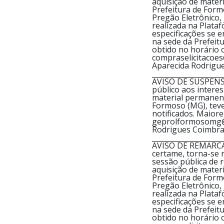
aquisição de mater
Prefeitura de Form
Pregão Eletrônico,
realizada na Platafo
especificações se 
na sede da Prefeit
obtido no horário 
compraselicitacoe
Aparecida Rodrigu
____________________
AVISO DE SUSPENSÃ
público aos interes
material permanent
Formoso (MG), teve
notificados. Maior
geprolformosomg@gm
Rodrigues Coimbra
____________________
AVISO DE REMARCAÇ
certame, torna-se 
sessão pública de 
aquisição de mater
Prefeitura de Form
Pregão Eletrônico,
realizada na Platafo
especificações se 
na sede da Prefeit
obtido no horário 