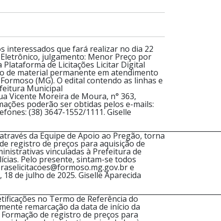
interessados que fará realizar no dia 22
o Eletrônico, julgamento: Menor Preço por
 Plataforma de Licitações Licitar Digital
ição de material permanente em atendimento
Formoso (MG). O edital contendo as linhas e
feitura Municipal
ua Vicente Moreira de Moura, n° 363,
mações poderão ser obtidas pelos e-mails:
ones: (38) 3647-1552/1111. Giselle
________________________________________________________________
ravés da Equipe de Apoio ao Pregão, torna
 de registro de preços para aquisição de
istrativas vinculadas à Prefeitura de
cias. Pelo presente, sintam-se todos
praselicitacoes@formoso.mg.gov.br e
8 de julho de 2025. Giselle Aparecida
________________________________________________________________
ificações no Termo de Referência do
mente remarcação da data de início da
 Formação de registro de preços para