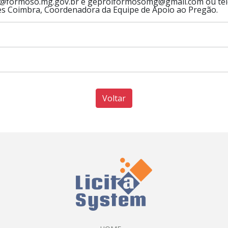
s@formoso.mg.gov.br e geprolformosomg@gmail.com ou telef
es Coimbra, Coordenadora da Equipe de Apoio ao Pregão.
Voltar