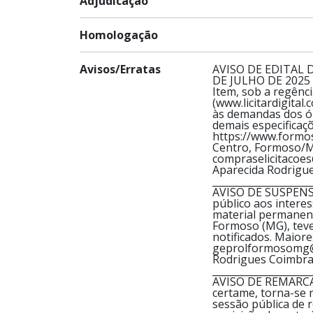
Adjudicação
Homologação
Avisos/Erratas
AVISO DE EDITAL DE
DE JULHO DE 2025 (
Item, sob a regênci
(www.licitardigita
às demandas dos ór
demais especificaçõ
https://www.formos
Centro, Formoso/MG
compraselicitacoe
Aparecida Rodrigu
____________________
AVISO DE SUSPENSÃ
público aos interes
material permanent
Formoso (MG), teve
notificados. Maior
geprolformosomg@gm
Rodrigues Coimbra
____________________
AVISO DE REMARCAÇ
certame, torna-se 
sessão pública de 