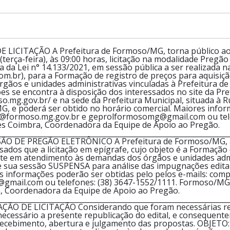
 LICITAÇÃO A Prefeitura de Formoso/MG, torna público aos 
terça-feira), às 09:00 horas, licitação na modalidade Pregã
a da Lei n° 14.133/2021, em sessão pública a ser realizada na
l.com.br), para a Formação de registro de preços para aquis
gãos e unidades administrativas vinculadas à Prefeitura de 
es se encontra à disposição dos interessados no site da Pre
o.mg.gov.br/ e na sede da Prefeitura Municipal, situada à R
, e poderá ser obtido no horário comercial. Maiores infor
s@formoso.mg.gov.br e geprolformosomg@gmail.com ou telef
es Coimbra, Coordenadora da Equipe de Apoio ao Pregão.
________________________________________________________________
O DE PREGÃO ELETRÔNICO A Prefeitura de Formoso/MG, at
sados que a licitação em epígrafe, cujo objeto é a Formação
e em atendimento às demandas dos órgãos e unidades admin
 sua sessão SUSPENSA para análise das impugnações editalí
es informações poderão ser obtidas pelo pelos e-mails: com
ail.com ou telefones: (38) 3647-1552/1111. Formoso/MG, 1
, Coordenadora da Equipe de Apoio ao Pregão.
________________________________________________________________
ÃO DE LICITAÇÃO Considerando que foram necessárias ret
necessário a presente republicação do edital, e consequente
recebimento, abertura e julgamento das propostas. OBJETO: