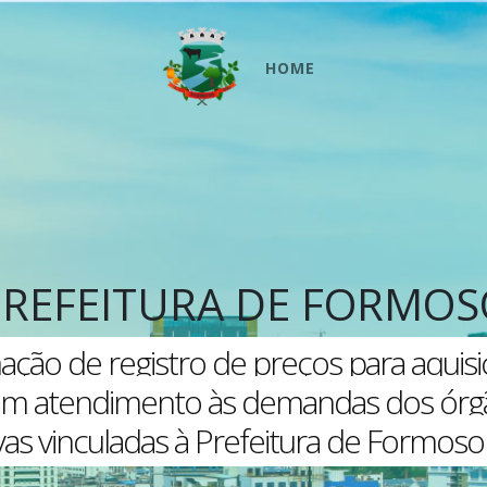
HOME
PREFEITURA DE FORMOS
mação de registro de preços para aquisi
m atendimento às demandas dos órgã
vas vinculadas à Prefeitura de Formoso