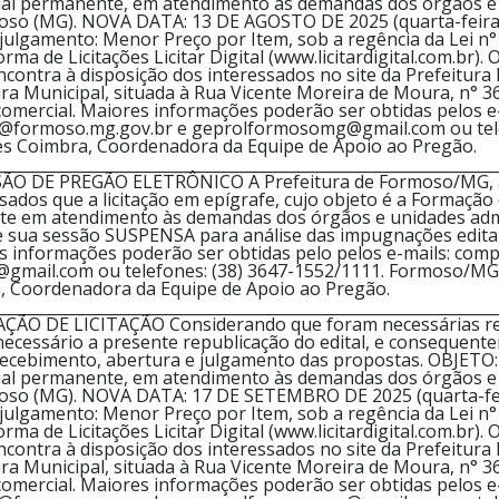
ial permanente, em atendimento às demandas dos órgãos e u
oso (MG). NOVA DATA: 13 DE AGOSTO DE 2025 (quarta-feira),
 julgamento: Menor Preço por Item, sob a regência da Lei n°
rma de Licitações Licitar Digital (www.licitardigital.com.br).
encontra à disposição dos interessados no site da Prefeitur
ura Municipal, situada à Rua Vicente Moreira de Moura, n° 
comercial. Maiores informações poderão ser obtidas pelos e-
s@formoso.mg.gov.br e geprolformosomg@gmail.com ou telef
es Coimbra, Coordenadora da Equipe de Apoio ao Pregão.
________________________________________________________________
O DE PREGÃO ELETRÔNICO A Prefeitura de Formoso/MG, at
sados que a licitação em epígrafe, cujo objeto é a Formação
e em atendimento às demandas dos órgãos e unidades admin
 sua sessão SUSPENSA para análise das impugnações editalí
es informações poderão ser obtidas pelo pelos e-mails: com
ail.com ou telefones: (38) 3647-1552/1111. Formoso/MG, 1
, Coordenadora da Equipe de Apoio ao Pregão.
________________________________________________________________
ÃO DE LICITAÇÃO Considerando que foram necessárias ret
necessário a presente republicação do edital, e consequente
recebimento, abertura e julgamento das propostas. OBJETO:
ial permanente, em atendimento às demandas dos órgãos e u
oso (MG). NOVA DATA: 17 DE SETEMBRO DE 2025 (quarta-feira
 julgamento: Menor Preço por Item, sob a regência da Lei n°
rma de Licitações Licitar Digital (www.licitardigital.com.br).
encontra à disposição dos interessados no site da Prefeitur
ura Municipal, situada à Rua Vicente Moreira de Moura, n° 
comercial. Maiores informações poderão ser obtidas pelos e-