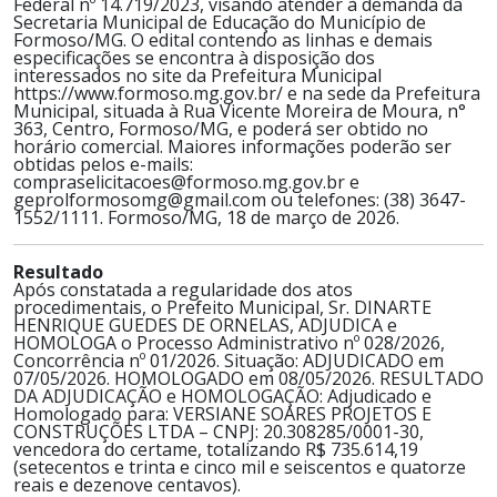
Federal nº 14.719/2023, visando atender à demanda da
Secretaria Municipal de Educação do Município de
Formoso/MG. O edital contendo as linhas e demais
especificações se encontra à disposição dos
interessados no site da Prefeitura Municipal
https://www.formoso.mg.gov.br/ e na sede da Prefeitura
Municipal, situada à Rua Vicente Moreira de Moura, n°
363, Centro, Formoso/MG, e poderá ser obtido no
horário comercial. Maiores informações poderão ser
obtidas pelos e-mails:
compraselicitacoes@formoso.mg.gov.br e
geprolformosomg@gmail.com ou telefones: (38) 3647-
1552/1111. Formoso/MG, 18 de março de 2026.
Resultado
Após constatada a regularidade dos atos
procedimentais, o Prefeito Municipal, Sr. DINARTE
HENRIQUE GUEDES DE ORNELAS, ADJUDICA e
HOMOLOGA o Processo Administrativo nº 028/2026,
Concorrência nº 01/2026. Situação: ADJUDICADO em
07/05/2026. HOMOLOGADO em 08/05/2026. RESULTADO
DA ADJUDICAÇÃO e HOMOLOGAÇÃO: Adjudicado e
Homologado para: VERSIANE SOARES PROJETOS E
CONSTRUÇÕES LTDA – CNPJ: 20.308285/0001-30,
vencedora do certame, totalizando R$ 735.614,19
(setecentos e trinta e cinco mil e seiscentos e quatorze
reais e dezenove centavos).