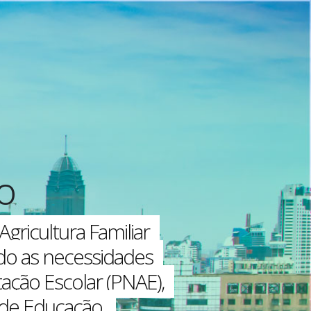
O
gricultura Familiar
ndo as necessidades
ação Escolar (PNAE),
 de Educação.