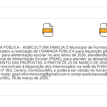
PÚBLICA - AGRICULTURA FAMILIA O Município de Formoso/M
ssados a realização de CHAMADA PÚBLICA para Aquisição gê
ar para alimentação escolar no ano letivo de 2026, atendend
al de Alimentação Escolar (PNAE), para atender as demanda
NTO DAS PROPOSTAS: A PARTIR DE 23 DE MARÇO DE 2026, À
encontram à disposição dos interessados na sede da Prefeit
n° 363, Centro, Formoso/MG, e poderá ser obtido no horár
e-mails: geprolformosomg@gmail.com e compraselicitacoes@
o/MG, 18 de março de 2026.