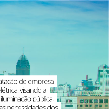
tratação de empresa
étrica, visando a
iluminação pública,
das necessidades dos