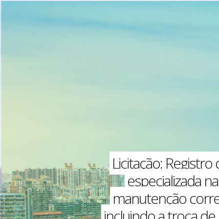
Licitação: Registr
especializada na
manutenção correti
incluindo a troca d